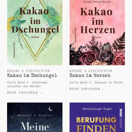
ROMANE & GESCHICHTEN
ROMANE & GESCHICHTEN
Kakao im Dschungel
Kakao im Herzen
Carla Band 1: Unterwegs
Carla Band 2: Zuhause im Sturm
zwischen den Welten
MEHR ERFAHREN →
MEHR ERFAHREN →